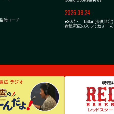
Going!Sports&News
2026.08.24
プ臨時コーチ
●20時～ Bitfan(会員限定)
赤星憲広の入ってねぇーん
 by PHP工房 -
2026.08.23
●23時55分～ 日本テレビ
Going!Sports&News
2026.08.19
●13時55分～ 読売テレビ
情報ライブ ミヤネ屋
2026.08.17
●20時～ Bitfan(会員限定)
赤星憲広の入ってねぇーん