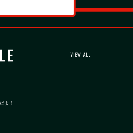
LE
VIEW ALL
だよ！