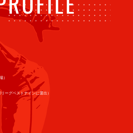
PROFILE
出場）
東都リーグベストナインに選出）