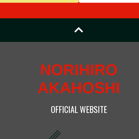
2026.08.16
●23時55分～ 日本テレビ
Going!Sports&News
2026.08.12
●15時50分～ 読売テレビ
かんさい情報ネットten.
2026.08.10
NORIHIRO
●20時～ Bitfan(会員限定)
AKAHOSHI
赤星憲広の入ってねぇーん
2026.08.09
OFFICIAL WEBSITE
●13時30分～ 日テレジー
DRAMATIC BASEBALL 20
巨人 vs ヤクルト
●23時55分～ 日本テレビ
Going!Sports&News