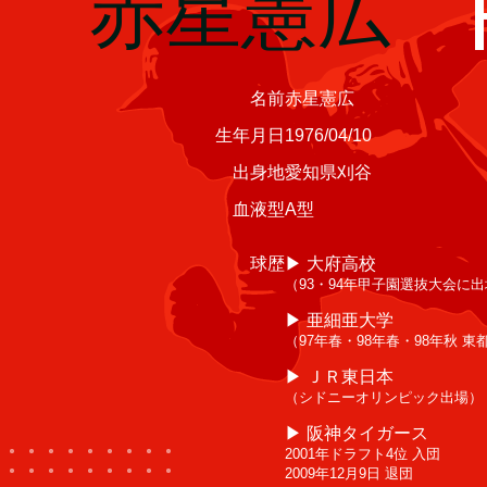
赤星憲広
名前
赤星憲広
生年月日
1976/04/10
出身地
愛知県刈谷
血液型
A型
球歴
▶︎ 大府高校
（93・94年甲子園選抜大会に
▶︎ 亜細亜大学
（97年春・98年春・98年秋 
▶︎ ＪＲ東日本
（シドニーオリンピック出場）
▶︎ 阪神タイガース
2001年ドラフト4位 入団
2009年12月9日 退団