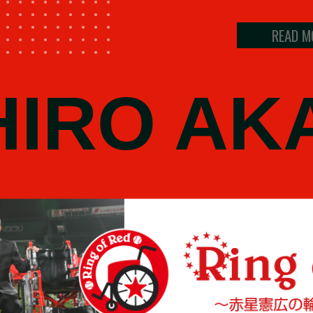
READ M
HIRO AK