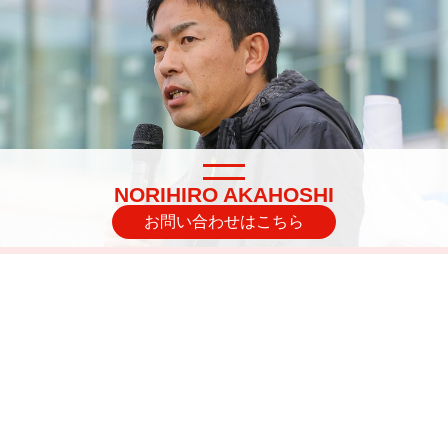
NORIHIRO AKAHOSHI
お問い合わせはこちら
PROFILE
赤星憲広
名前
赤星憲広
生年月日
1976/04/10
出身地
愛知県刈谷